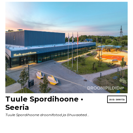
Tuule Spordihoone •
Seeria
Tuule Spordihoone droonifotod ja õhuvaated...