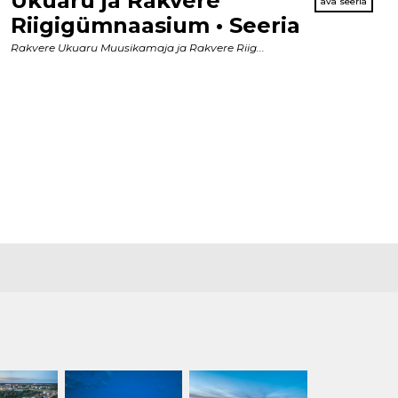
Ukuaru ja Rakvere
Riigigümnaasium • Seeria
Rakvere Ukuaru Muusikamaja ja Rakvere Riig...