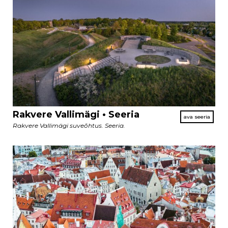
Rakvere Vallimägi • Seeria
Rakvere Vallimägi suveõhtus. Seeria.