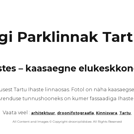
i Parklinnak Tart
stes – kaasaegne elukeskkond
est Tartu Ihaste linnaosas. Fotol on näha kaasaegs
Arenduse tunnushooneks on kumer fassaadiga Ihaste 
Vaata veel :
,
,
,
,
arhitektuur
droonifotograafia
Kinnisvara
Tartu
All Content and Images © Copyright droonipildid.ee. All Rights Reserved