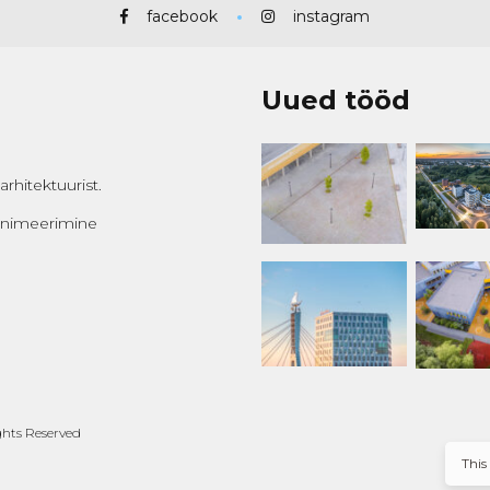
facebook
instagram
Uued tööd
rhitektuurist.
 animeerimine
ghts Reserved
This