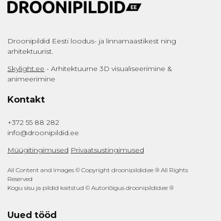
Droonipildid Eesti loodus- ja linnamaastikest ning
arhitektuurist.
Skylight.ee
- Arhitektuurne 3D visualiseerimine &
animeerimine
Kontakt
+372 55 88 282
info@droonipildid.ee
Müügitingimused
Privaatsustingimused
All Content and Images © Copyright droonipildid.ee ® All Rights
Reserved
Kogu sisu ja pildid kaitstud © Autoriõigus droonipildid.ee ®
Uued tööd