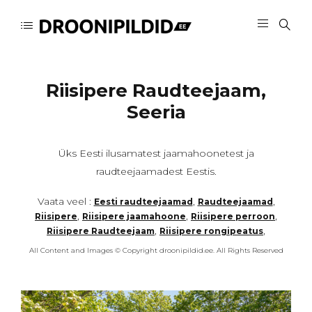
Riisipere Raudteejaam,
Seeria
Üks Eesti ilusamatest jaamahoonetest ja
raudteejaamadest Eestis.
Vaata veel :
,
,
Eesti raudteejaamad
Raudteejaamad
,
,
,
Riisipere
Riisipere jaamahoone
Riisipere perroon
,
,
Riisipere Raudteejaam
Riisipere rongipeatus
All Content and Images © Copyright droonipildid.ee. All Rights Reserved