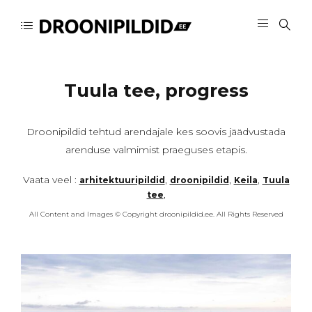
Tuula tee, progress
Droonipildid tehtud arendajale kes soovis jäädvustada
arenduse valmimist praeguses etapis.
Vaata veel :
,
,
,
arhitektuuripildid
droonipildid
Keila
Tuula
,
tee
All Content and Images © Copyright droonipildid.ee. All Rights Reserved