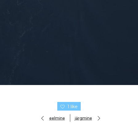
1 like
eelmine
järgmine