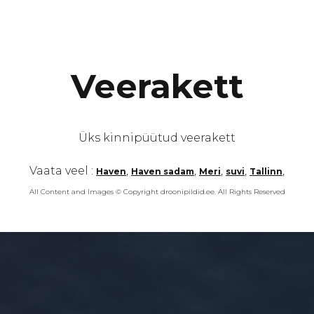
Veerakett
Üks kinnipüütud veerakett
Vaata veel :
,
,
,
,
,
Haven
Haven sadam
Meri
suvi
Tallinn
All Content and Images © Copyright droonipildid.ee. All Rights Reserved