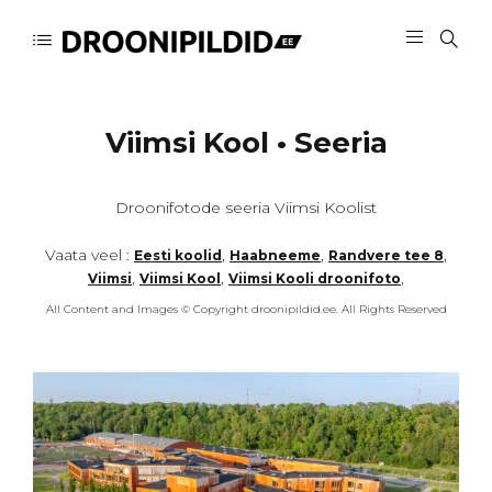
Viimsi Kool • Seeria
Droonifotode seeria Viimsi Koolist
Vaata veel :
,
,
,
Eesti koolid
Haabneeme
Randvere tee 8
,
,
,
Viimsi
Viimsi Kool
Viimsi Kooli droonifoto
All Content and Images © Copyright droonipildid.ee. All Rights Reserved