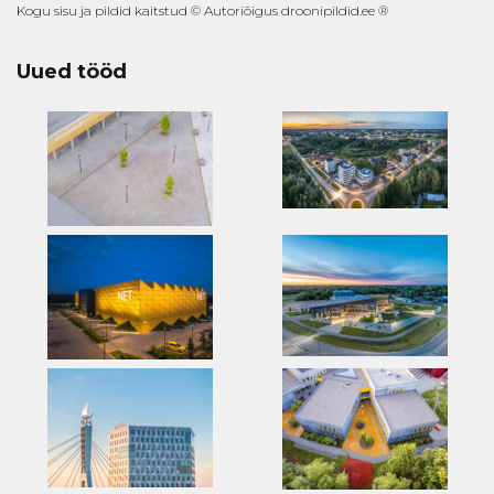
Kogu sisu ja pildid kaitstud © Autoriõigus droonipildid.ee ®
Uued tööd