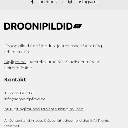
facebook
instagram
Droonipildid Eesti loodus- ja linnamaastikest ning
arhitektuurist.
Skylight.ee
- Arhitektuurne 3D visualiseerimine &
animeerimine
Kontakt
+372 55 88 282
info@droonipildid.ee
Müügitingimused
Privaatsustingimused
All Content and Images © Copyright droonipildid.ee ® All Rights
Reserved