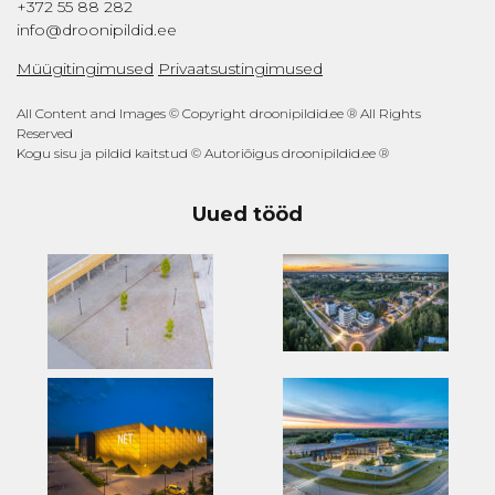
+372 55 88 282
info@droonipildid.ee
Müügitingimused
Privaatsustingimused
All Content and Images © Copyright droonipildid.ee ® All Rights
Reserved
Kogu sisu ja pildid kaitstud © Autoriõigus droonipildid.ee ®
Uued tööd