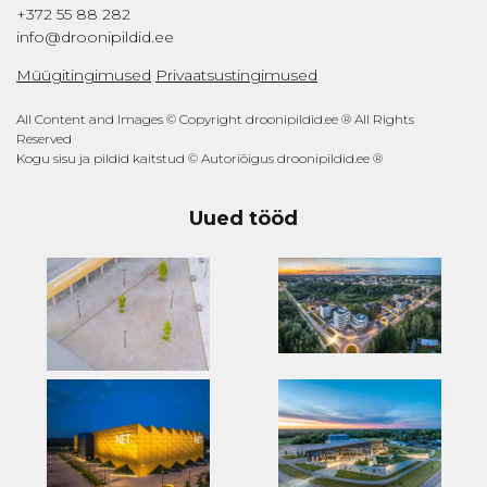
+372 55 88 282
info@droonipildid.ee
Müügitingimused
Privaatsustingimused
All Content and Images © Copyright droonipildid.ee ® All Rights
Reserved
Kogu sisu ja pildid kaitstud © Autoriõigus droonipildid.ee ®
Uued tööd