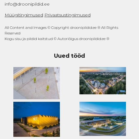
info@droonipildid.ee
Müügitingimused
Privaatsustingimused
All Content and Images © Copyright droonipildid.ee ® All Rights
Reserved
Kogu sisu ja pildid kaitstud © Autoriõigus droonipildid.ee ®
Uued tööd