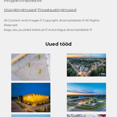
info@droonipildid.ee
Müügitingimused
Privaatsustingimused
All Content and Images © Copyright droonipildid.ee ® All Rights
Reserved
Kogu sisu ja pildid kaitstud © Autoriõigus droonipildid.ee ®
Uued tööd