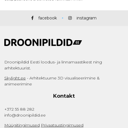
facebook
instagram
Droonipildid Eesti loodus- ja linnamaastikest ning
arhitektuurist.
Skylight.ee
- Arhitektuurne 3D visualiseerimine &
animeerimine
Kontakt
+372 55 88 282
info@droonipildid.ee
Müügitingimused
Privaatsustingimused