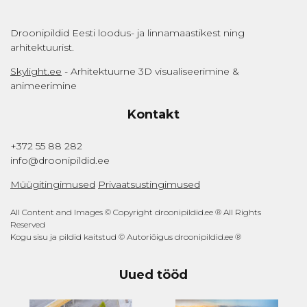
Droonipildid Eesti loodus- ja linnamaastikest ning
arhitektuurist.
Skylight.ee
- Arhitektuurne 3D visualiseerimine &
animeerimine
Kontakt
+372 55 88 282
info@droonipildid.ee
Müügitingimused
Privaatsustingimused
All Content and Images © Copyright droonipildid.ee ® All Rights
Reserved
Kogu sisu ja pildid kaitstud © Autoriõigus droonipildid.ee ®
Uued tööd