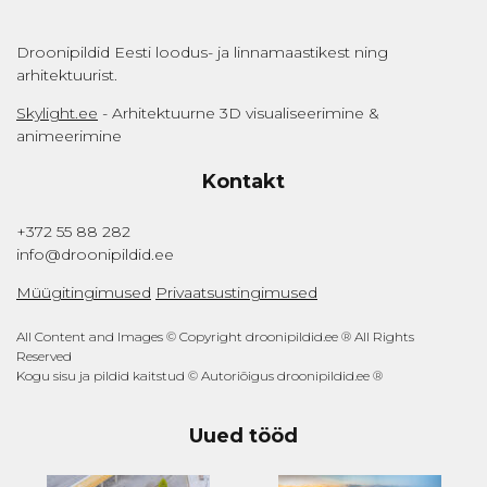
Droonipildid Eesti loodus- ja linnamaastikest ning
arhitektuurist.
Skylight.ee
- Arhitektuurne 3D visualiseerimine &
animeerimine
Kontakt
+372 55 88 282
info@droonipildid.ee
Müügitingimused
Privaatsustingimused
All Content and Images © Copyright droonipildid.ee ® All Rights
Reserved
Kogu sisu ja pildid kaitstud © Autoriõigus droonipildid.ee ®
Uued tööd