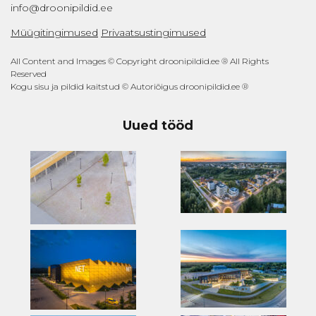
info@droonipildid.ee
Müügitingimused
Privaatsustingimused
All Content and Images © Copyright droonipildid.ee ® All Rights
Reserved
Kogu sisu ja pildid kaitstud © Autoriõigus droonipildid.ee ®
Uued tööd