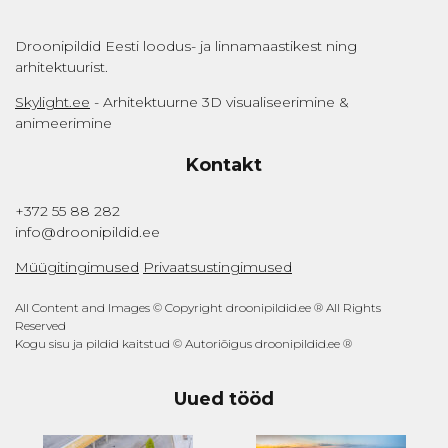
Droonipildid Eesti loodus- ja linnamaastikest ning
arhitektuurist.
Skylight.ee
- Arhitektuurne 3D visualiseerimine &
animeerimine
Kontakt
+372 55 88 282
info@droonipildid.ee
Müügitingimused
Privaatsustingimused
All Content and Images © Copyright droonipildid.ee ® All Rights
Reserved
Kogu sisu ja pildid kaitstud © Autoriõigus droonipildid.ee ®
Uued tööd