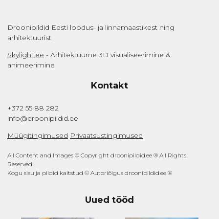
Droonipildid Eesti loodus- ja linnamaastikest ning
arhitektuurist.
Skylight.ee
- Arhitektuurne 3D visualiseerimine &
animeerimine
Kontakt
+372 55 88 282
info@droonipildid.ee
Müügitingimused
Privaatsustingimused
All Content and Images © Copyright droonipildid.ee ® All Rights
Reserved
Kogu sisu ja pildid kaitstud © Autoriõigus droonipildid.ee ®
Uued tööd