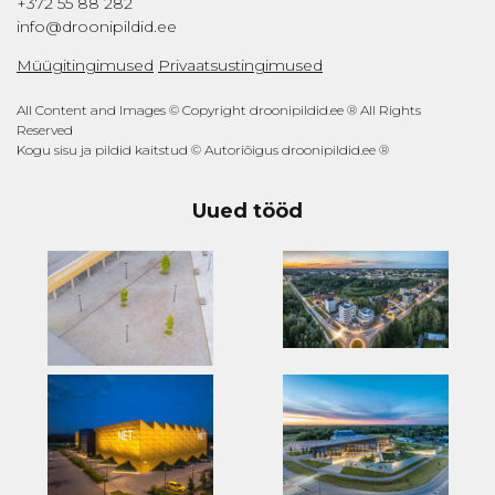
+372 55 88 282
info@droonipildid.ee
Müügitingimused
Privaatsustingimused
All Content and Images © Copyright droonipildid.ee ® All Rights
Reserved
Kogu sisu ja pildid kaitstud © Autoriõigus droonipildid.ee ®
Uued tööd