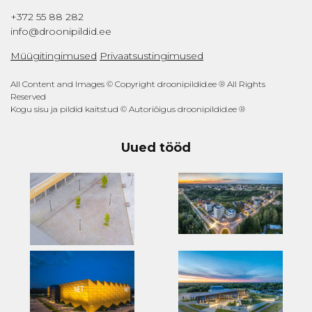
+372 55 88 282
info@droonipildid.ee
Müügitingimused
Privaatsustingimused
All Content and Images © Copyright droonipildid.ee ® All Rights
Reserved
Kogu sisu ja pildid kaitstud © Autoriõigus droonipildid.ee ®
Uued tööd