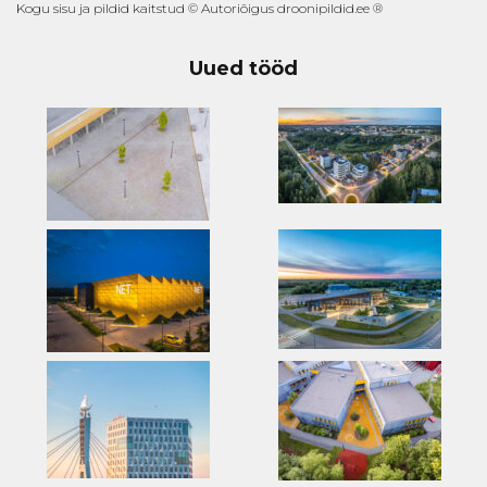
Kogu sisu ja pildid kaitstud © Autoriõigus droonipildid.ee ®
Uued tööd