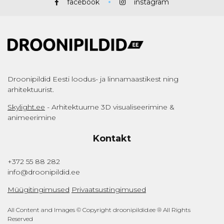
facebook
instagram
Droonipildid Eesti loodus- ja linnamaastikest ning
arhitektuurist.
Skylight.ee
- Arhitektuurne 3D visualiseerimine &
animeerimine
Kontakt
+372 55 88 282
info@droonipildid.ee
Müügitingimused
Privaatsustingimused
All Content and Images © Copyright droonipildid.ee ® All Rights
Reserved