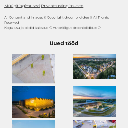
Müügitingimused
Privaatsustingimused
All Content and Images © Copyright droonipildid.ee ® All Rights
Reserved
Kogu sisu ja pildid kaitstud © Autoriõigus droonipildid.ee ®
Uued tööd