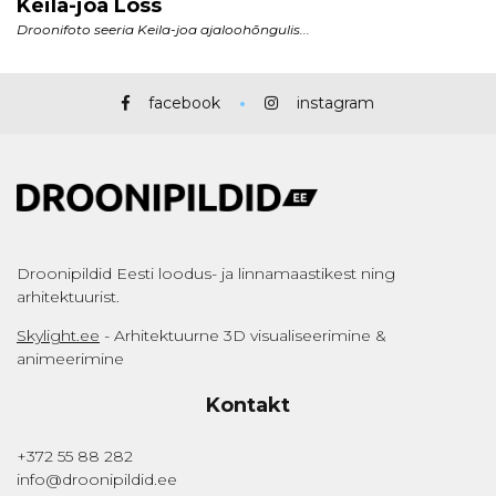
facebook
instagram
Droonipildid Eesti loodus- ja linnamaastikest ning
arhitektuurist.
Skylight.ee
- Arhitektuurne 3D visualiseerimine &
animeerimine
Kontakt
+372 55 88 282
info@droonipildid.ee