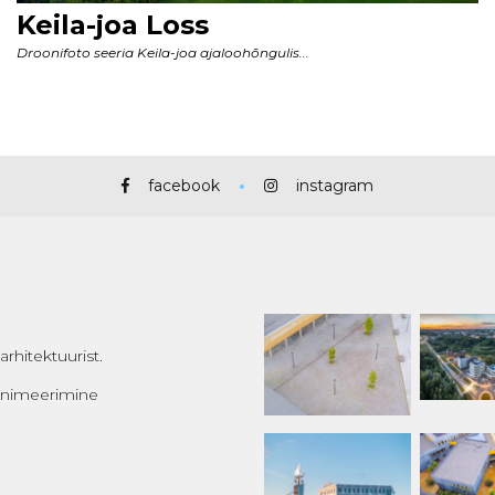
facebook
instagram
rhitektuurist.
 animeerimine