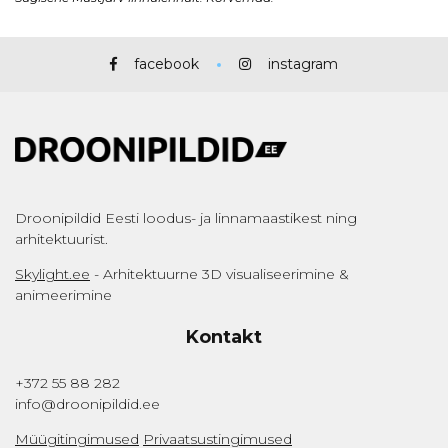
facebook
instagram
Droonipildid Eesti loodus- ja linnamaastikest ning
arhitektuurist.
Skylight.ee
- Arhitektuurne 3D visualiseerimine &
animeerimine
Kontakt
+372 55 88 282
info@droonipildid.ee
Müügitingimused
Privaatsustingimused