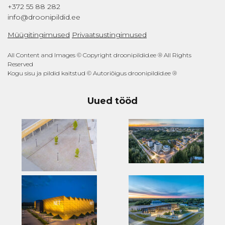
+372 55 88 282
info@droonipildid.ee
Müügitingimused
Privaatsustingimused
All Content and Images © Copyright droonipildid.ee ® All Rights
Reserved
Kogu sisu ja pildid kaitstud © Autoriõigus droonipildid.ee ®
Uued tööd