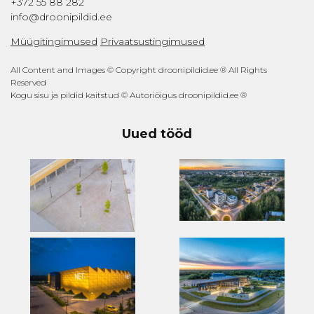
+372 55 88 282
info@droonipildid.ee
Müügitingimused
Privaatsustingimused
All Content and Images © Copyright droonipildid.ee ® All Rights
Reserved
Kogu sisu ja pildid kaitstud © Autoriõigus droonipildid.ee ®
Uued tööd