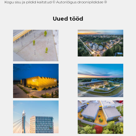
Kogu sisu ja pildid kaitstud © Autoriõigus droonipildid.ee ®
Uued tööd