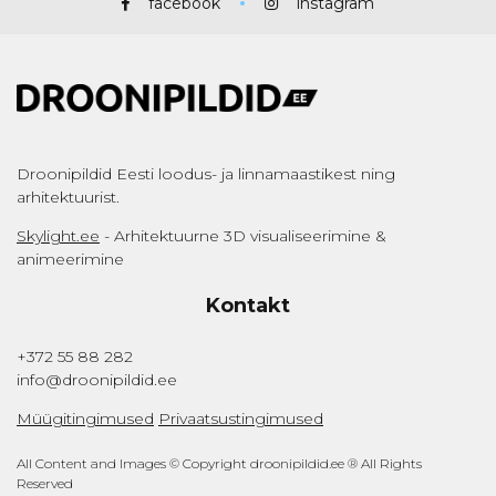
facebook
instagram
Droonipildid Eesti loodus- ja linnamaastikest ning
arhitektuurist.
Skylight.ee
- Arhitektuurne 3D visualiseerimine &
animeerimine
Kontakt
+372 55 88 282
info@droonipildid.ee
Müügitingimused
Privaatsustingimused
All Content and Images © Copyright droonipildid.ee ® All Rights
Reserved