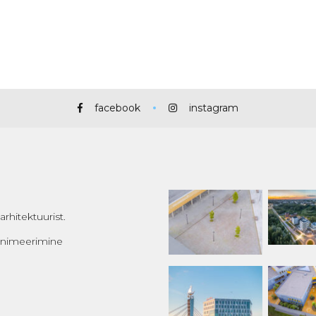
facebook
instagram
rhitektuurist.
 animeerimine