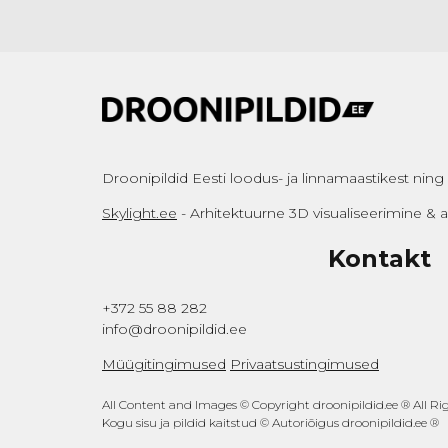
Droonipildid Eesti loodus- ja linnamaastikest ning a
Skylight.ee
- Arhitektuurne 3D visualiseerimine &
Kontakt
+372 55 88 282
info@droonipildid.ee
Müügitingimused
Privaatsustingimused
All Content and Images © Copyright droonipildid.ee ® All Ri
Kogu sisu ja pildid kaitstud © Autoriõigus droonipildid.ee ®