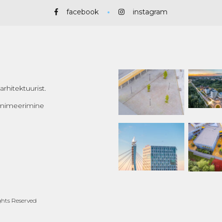
facebook
instagram
rhitektuurist.
 animeerimine
ghts Reserved