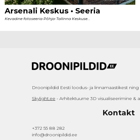
Droonipildid Eesti loodus- ja linnamaastikest ning a
Skylight.ee
- Arhitektuurne 3D visualiseerimine &
Kontakt
+372 55 88 282
info@droonipildid.ee