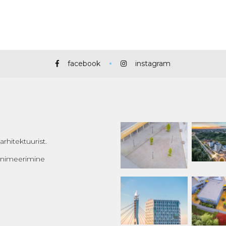
facebook
instagram
rhitektuurist.
 animeerimine