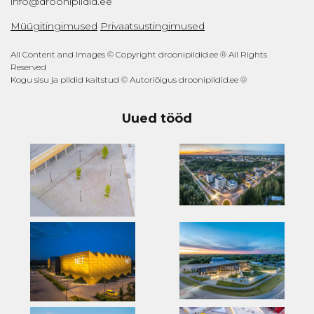
info@droonipildid.ee
Müügitingimused
Privaatsustingimused
All Content and Images © Copyright droonipildid.ee ® All Rights
Reserved
Kogu sisu ja pildid kaitstud © Autoriõigus droonipildid.ee ®
Uued tööd