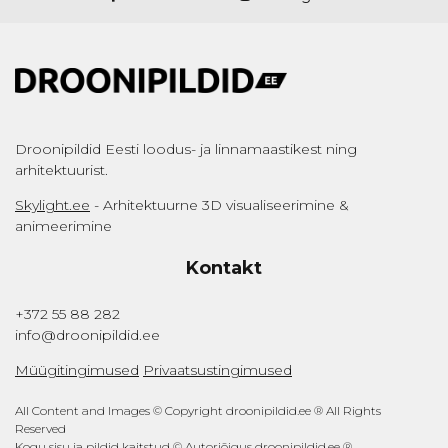
Droonipildid Eesti loodus- ja linnamaastikest ning
arhitektuurist.
Skylight.ee
- Arhitektuurne 3D visualiseerimine &
animeerimine
Kontakt
+372 55 88 282
info@droonipildid.ee
Müügitingimused
Privaatsustingimused
All Content and Images © Copyright droonipildid.ee ® All Rights
Reserved
Kogu sisu ja pildid kaitstud © Autoriõigus droonipildid.ee ®