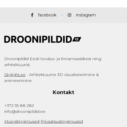
facebook
instagram
Droonipildid Eesti loodus- ja linnamaastikest ning
arhitektuurist.
Skylight.ee
- Arhitektuurne 3D visualiseerimine &
animeerimine
Kontakt
+372 55 88 282
info@droonipildid.ee
Müügitingimused
Privaatsustingimused