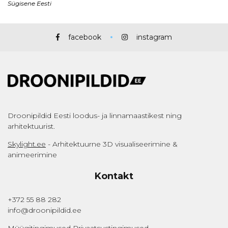
facebook
instagram
Droonipildid Eesti loodus- ja linnamaastikest ning
arhitektuurist.
Skylight.ee
- Arhitektuurne 3D visualiseerimine &
animeerimine
Kontakt
+372 55 88 282
info@droonipildid.ee
Müügitingimused
Privaatsustingimused