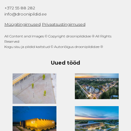
+372 55 88 282
info@droonipildid.ee
Müügitingimused
Privaatsustingimused
All Content and Images © Copyright droonipildid.ee ® All Rights
Reserved
Kogu sisu ja pildid kaitstud © Autoriõigus droonipildid.ee ®
Uued tööd