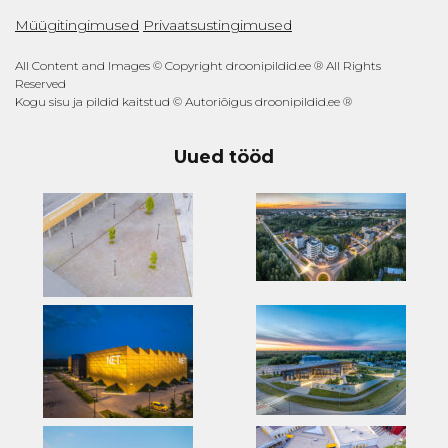
Müügitingimused
Privaatsustingimused
All Content and Images © Copyright droonipildid.ee ® All Rights
Reserved
Kogu sisu ja pildid kaitstud © Autoriõigus droonipildid.ee ®
Uued tööd