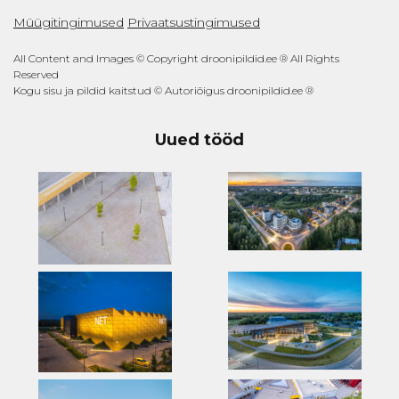
Müügitingimused
Privaatsustingimused
All Content and Images © Copyright droonipildid.ee ® All Rights
Reserved
Kogu sisu ja pildid kaitstud © Autoriõigus droonipildid.ee ®
Uued tööd