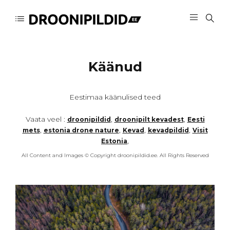
Käänud
Eestimaa käänulised teed
Vaata veel :
,
,
droonipildid
droonipilt kevadest
Eesti
,
,
,
,
mets
estonia drone nature
Kevad
kevadpildid
Visit
,
Estonia
All Content and Images © Copyright droonipildid.ee. All Rights Reserved