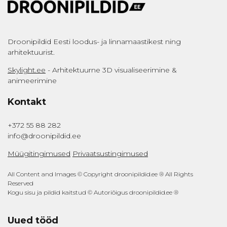
Droonipildid Eesti loodus- ja linnamaastikest ning
arhitektuurist.
Skylight.ee
- Arhitektuurne 3D visualiseerimine &
animeerimine
Kontakt
+372 55 88 282
info@droonipildid.ee
Müügitingimused
Privaatsustingimused
All Content and Images © Copyright droonipildid.ee ® All Rights
Reserved
Kogu sisu ja pildid kaitstud © Autoriõigus droonipildid.ee ®
Uued tööd