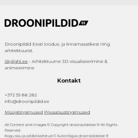
Droonipildid Eesti loodus- ja linnamaastikest ning
arhitektuurist.
Skylight.ee
- Arhitektuurne 3D visualiseerimine &
animeerimine
Kontakt
+372 55 88 282
info@droonipildid.ee
Müügitingimused
Privaatsustingimused
All Content and Images © Copyright droonipildid.ee ® All Rights
Reserved
Kogu sisu ja pildid kaitstud © Autoriõigus droonipildid.ee ®