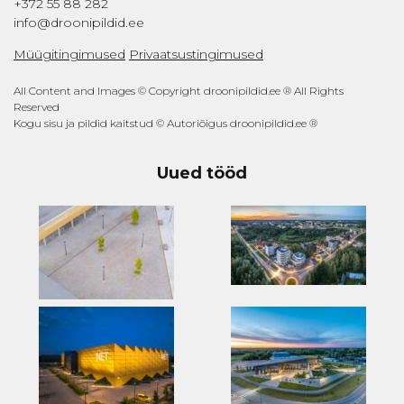
+372 55 88 282
info@droonipildid.ee
Müügitingimused
Privaatsustingimused
All Content and Images © Copyright droonipildid.ee ® All Rights
Reserved
Kogu sisu ja pildid kaitstud © Autoriõigus droonipildid.ee ®
Uued tööd