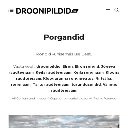
Porgandid
Rongid vuhisemas üle Eesti.
Vaata veel :
,
,
,
droonipildid
Elron
Elron rongid
Jõgeva
,
,
,
raudteejaam
Keila raudteejaam
Keila rongijaam
Klooga
,
,
,
raudteejaam
Kloogaranna rongipeatus
Niitvälja
,
,
,
rongijaam
Tartu raudteejaam
turunduspildid
Valingu
,
raudteejaam
All Content and Images © Copyright droonipildid.ee. All Rights Reserved