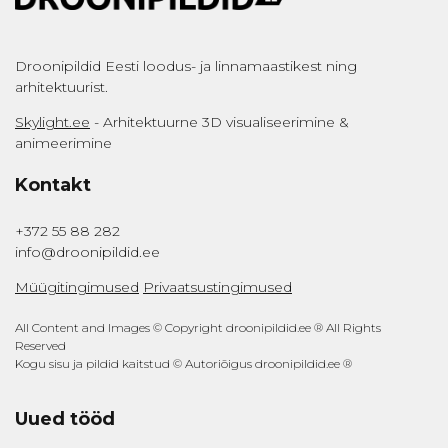
Droonipildid Eesti loodus- ja linnamaastikest ning
arhitektuurist.
Skylight.ee
- Arhitektuurne 3D visualiseerimine &
animeerimine
Kontakt
+372 55 88 282
info@droonipildid.ee
Müügitingimused
Privaatsustingimused
All Content and Images © Copyright droonipildid.ee ® All Rights
Reserved
Kogu sisu ja pildid kaitstud © Autoriõigus droonipildid.ee ®
Uued tööd