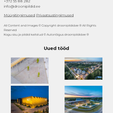
+372 55 88 282
info@droonipildid.ee
Müügitingimused
Privaatsustingimused
All Content and Images © Copyright droonipildid.ee ® All Rights
Reserved
Kogu sisu ja pildid kaitstud © Autoriõigus droonipildid.ee ®
Uued tööd