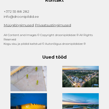
Kontakt
+372 55 88 282
info@droonipildid.ee
Müügitingimused
Privaatsustingimused
All Content and Images © Copyright droonipildid.ee ® All Rights
Reserved
Kogu sisu ja pildid kaitstud © Autoriõigus droonipildid.ee ®
Uued tööd